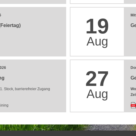
6
Mi
19
Feiertag)
Ge
Aug
2026
Do
27
ng
Ge
. Stock, barrierefreier Zugang
Wo
Aug
Zei
aining