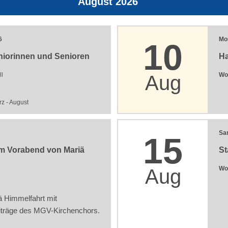
August 2026
6
Mo
10
eniorinnen und Senioren
H
l
Wo
Aug
rz - August
Sa
15
am Vorabend von Mariä
St
Wo
Aug
ä Himmelfahrt mit
träge des MGV-Kirchenchors.