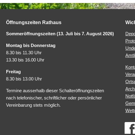
Öffnungszeiten Rathaus
Wic
Sommeröffnungszeiten (13. Juli bis 7. August 2026)
Depo
Prot
Montag bis Donnerstag
Unde
8.30 bis 11.30 Uhr
Amtl
13.30 bis 16.00 Uhr
Kont
Freitag
Vera
8.30 bis 13.00 Uhr
Orts
Arch
Termine ausserhalb dieser Schalteröffnungszeiten
Notfä
nach telefonischer, schriftlicher oder persönlicher
Geme
Vereinbarung stets möglich.
Wett