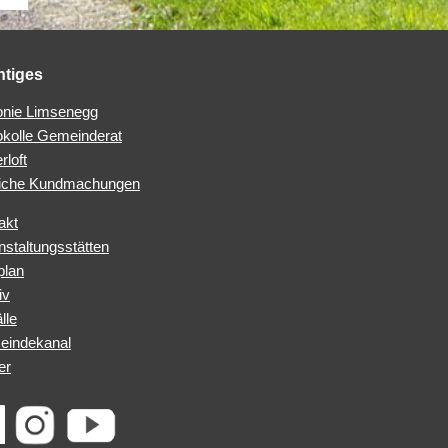
htiges
nie Limsenegg
okolle Gemeinderat
rloft
iche Kundmachungen
akt
nstaltungsstätten
plan
iv
lle
indekanal
er