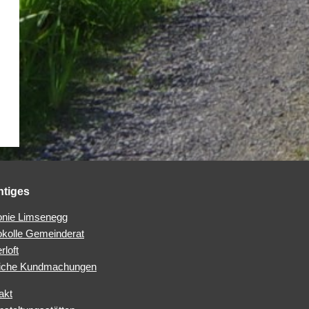
htiges
nie Limsenegg
okolle Gemeinderat
rloft
iche Kundmachungen
akt