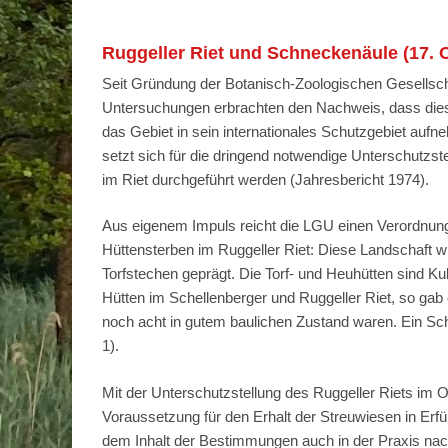
Ruggeller Riet und Schneckenäule (17. 
Seit Gründung der Botanisch-Zoologischen Gesellsch
Untersuchungen erbrachten den Nachweis, dass dies
das Gebiet in sein internationales Schutzgebiet auf
setzt sich für die dringend notwendige Unterschutzste
im Riet durchgeführt werden (Jahresbericht 1974).
Aus eigenem Impuls reicht die LGU einen Verordnungs
Hüttensterben im Ruggeller Riet: Diese Landschaft wi
Torfstechen geprägt. Die Torf- und Heuhütten sind K
Hütten im Schellenberger und Ruggeller Riet, so ga
noch acht in gutem baulichen Zustand waren. Ein Schw
1).
Mit der Unterschutzstellung des Ruggeller Riets im Ok
Voraussetzung für den Erhalt der Streuwiesen in Erf
dem Inhalt der Bestimmungen auch in der Praxis nach