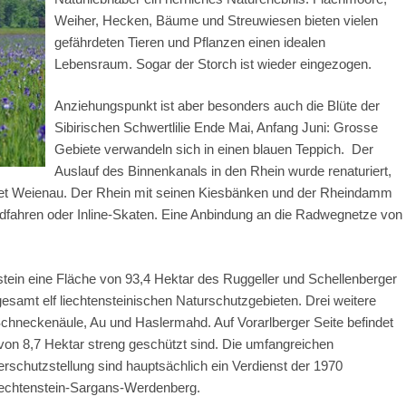
Weiher, Hecken, Bäume und Streuwiesen bieten vielen
gefährdeten Tieren und Pflanzen einen idealen
Lebensraum. Sogar der Storch ist wieder eingezogen.
Anziehungspunkt ist aber besonders auch die Blüte der
Sibirischen Schwertlilie Ende Mai, Anfang Juni: Grosse
Gebiete verwandeln sich in einen blauen Teppich.
Der
Auslauf des Binnenkanals in den Rhein wurde renaturiert,
ebiet Weienau. Der Rhein mit seinen Kiesbänken und der Rheindamm
dfahren oder Inline-Skaten. Eine Anbindung an die Radwegnetze von
stein eine Fläche von 93,4 Hektar des Ruggeller und Schellenberger
gesamt elf liechtensteinischen Naturschutzgebieten. Drei weitere
chneckenäule, Au und Haslermahd. Auf Vorarlberger Seite befindet
on 8,7 Hektar streng geschützt sind. Die umfangreichen
schutzstellung sind hauptsächlich ein Verdienst der 1970
iechtenstein-Sargans-Werdenberg.