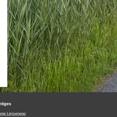
htiges
nie Limsenegg