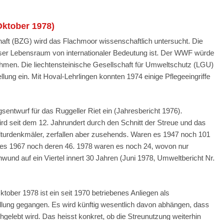
Oktober 1978)
aft (BZG) wird das Flachmoor wissenschaftlich untersucht. Die
er Lebensraum von internationaler Bedeutung ist. Der WWF würde
nehmen. Die liechtensteinische Gesellschaft für Umweltschutz (LGU)
llung ein. Mit Hoval-Lehrlingen konnten 1974 einige Pflegeeingriffe
entwurf für das Ruggeller Riet ein (Jahresbericht 1976).
rd seit dem 12. Jahrundert durch den Schnitt der Streue und das
ulturdenkmäler, zerfallen aber zusehends. Waren es 1947 noch 101
b es 1967 noch deren 46. 1978 waren es noch 24, wovon nur
und auf ein Viertel innert 30 Jahren (Juni 1978, Umweltbericht Nr.
tober 1978 ist ein seit 1970 betriebenes Anliegen als
üllung gegangen. Es wird künftig wesentlich davon abhängen, dass
gelebt wird. Das heisst konkret, ob die Streunutzung weiterhin