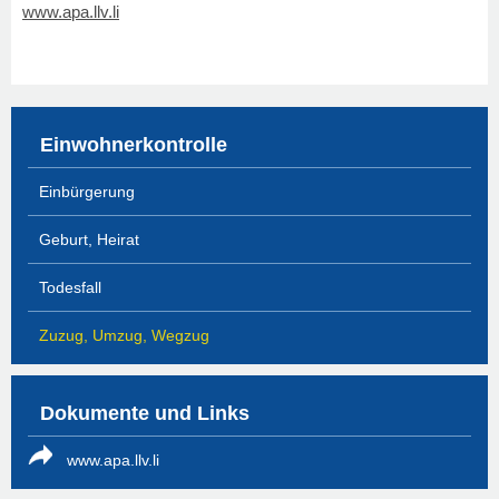
www.apa.llv.li
Einwohnerkontrolle
Einbürgerung
Geburt, Heirat
Todesfall
Zuzug, Umzug, Wegzug
Dokumente und Links
www.apa.llv.li