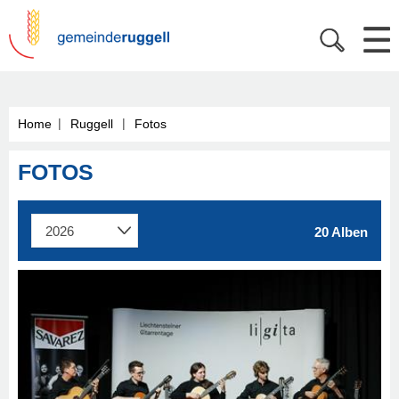
|
|
Home
Ruggell
Fotos
FOTOS
20 Alben